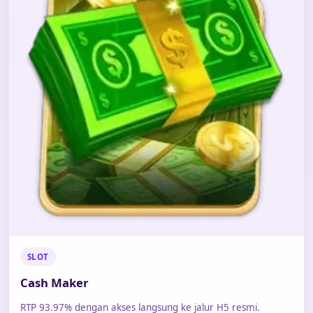
SLOT
Cash Maker
RTP 93.97% dengan akses langsung ke jalur H5 resmi.