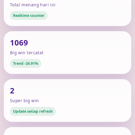
Total menang hari ini
Realtime counter
1069
Big win tercatat
Trend -26.91%
2
Super big win
Update setiap refresh