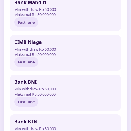
Bank Mandiri
Min withdraw Rp 50,000
Maksimal Rp 50,000,000
Fast lane
CIMB Niaga
Min withdraw Rp 50,000
Maksimal Rp 50,000,000
Fast lane
Bank BNI
Min withdraw Rp 50,000
Maksimal Rp 50,000,000
Fast lane
Bank BTN
Min withdraw Rp 50,000