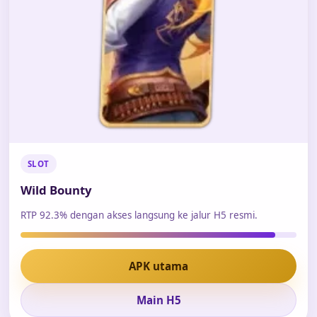
SLOT
Wild Bounty
RTP 92.3% dengan akses langsung ke jalur H5 resmi.
APK utama
Main H5