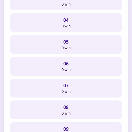
0 win
04
0 win
05
0 win
06
0 win
07
0 win
08
0 win
09