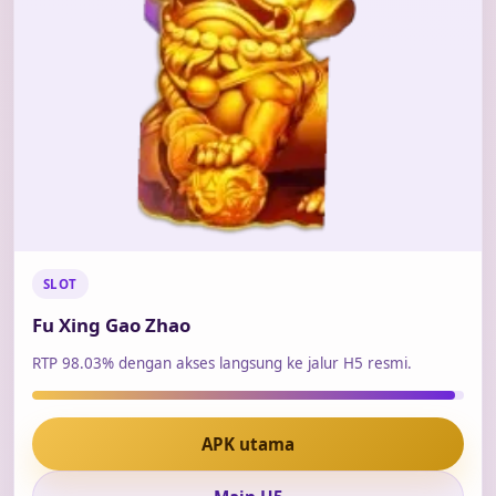
SLOT
Fu Xing Gao Zhao
RTP 98.03% dengan akses langsung ke jalur H5 resmi.
APK utama