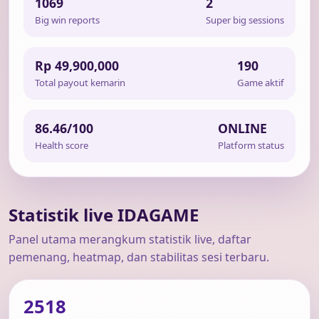
1069
2
Big win reports
Super big sessions
Rp 49,900,000
190
Total payout kemarin
Game aktif
86.46/100
ONLINE
Health score
Platform status
Statistik live IDAGAME
Panel utama merangkum statistik live, daftar
pemenang, heatmap, dan stabilitas sesi terbaru.
2518