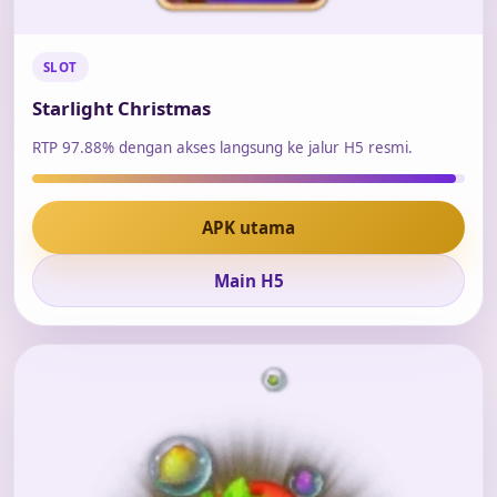
SLOT
Starlight Christmas
RTP 97.88% dengan akses langsung ke jalur H5 resmi.
APK utama
Main H5