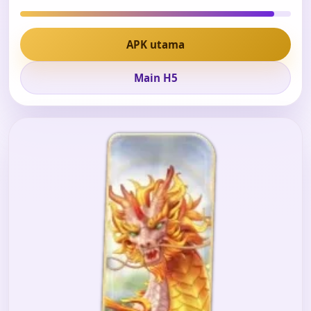
APK utama
Main H5