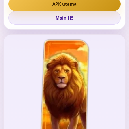
APK utama
Main H5