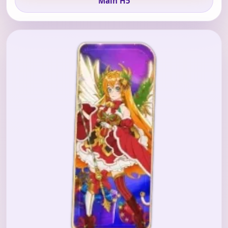
Main H5