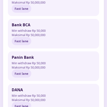
Maksimal Rp 50,000,000
Fast lane
Bank BCA
Min withdraw Rp 50,000
Maksimal Rp 50,000,000
Fast lane
Panin Bank
Min withdraw Rp 50,000
Maksimal Rp 50,000,000
Fast lane
DANA
Min withdraw Rp 50,000
Maksimal Rp 50,000,000
Fast lane